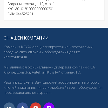
Садовническая, д. 12, стр. 1
К/С: 30101810000000000201
БИК: 044525201
О НАШЕЙ КОМПАНИИ
Компания KEY24 специализируется на изготовлении,
продаже авто ключей и оборудования для их
изготовления.
Мы являемся официальными дилерами компаний: IEA,
Xhorse, Lonsdor, Autek и HKE в РФ странах ТС.
Рады предложить Вам широкий ассортимент заготовок
ключей зажигания, чипов иммобилайзера и оборудования
профессионального уровня.