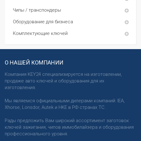
Чипы / транспондеры
Оборудование для бизнеса
Комплектующие ключей
О НАШЕЙ КОМПАНИИ
Компания KEY24 специализируется на изготовлении,
продаже авто ключей и оборудования для их
изготовления.
Мы являемся официальными дилерами компаний: IEA,
Xhorse, Lonsdor, Autek и HKE в РФ странах ТС.
Рады предложить Вам широкий ассортимент заготовок
ключей зажигания, чипов иммобилайзера и оборудования
профессионального уровня.