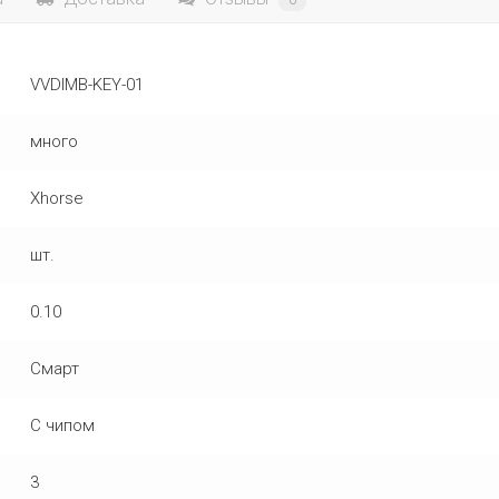
0
VVDIMB-KEY-01
много
Xhorse
шт.
0.10
Смарт
С чипом
3