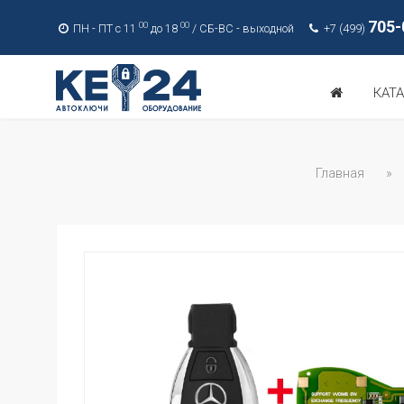
705-
00
00
ПН - ПТ с 11
до 18
/ СБ-ВС - выходной
+7 (499)
КАТ
Главная
»