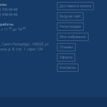
оны
Доставка и оплата
) 705-04-48
) 458-04-48
Вход на сайт
 работы
Регистрация
00
00
 с 11
до 18
Мое избранное
я
,
Санкт-Петербург
,
199225
,
ул.
Отзывы
на, д. 8, стр. 1, офис 124
Оферта
Контакты