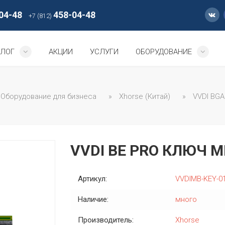
04-48
458-04-48
+7 (812)
АЛОГ
АКЦИИ
УСЛУГИ
ОБОРУДОВАНИЕ
Оборудование для бизнеса
»
Xhorse (Китай)
»
VVDI BGA
VVDI BE PRO КЛЮЧ M
Артикул:
VVDIMB-KEY-0
Наличие:
много
Производитель:
Xhorse