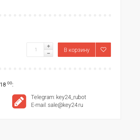
00
18
:
Telegram: key24_rubot
E-mail: sale@key24.ru