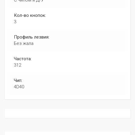
С чипом и Д/У
Кол-во кнопок:
3
Профиль лезвия:
Без жала
Частота:
312
Чип:
4D40