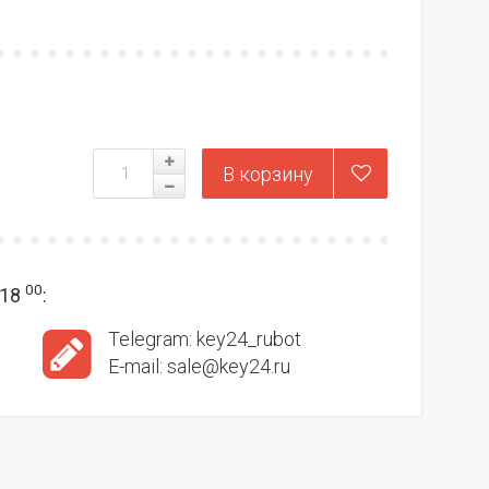
00
18
:
Telegram: key24_rubot
E-mail: sale@key24.ru