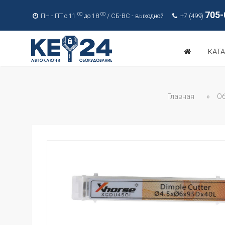
705-
00
00
ПН - ПТ с 11
до 18
/ СБ-ВС - выходной
+7 (499)
КАТ
Главная
»
Об