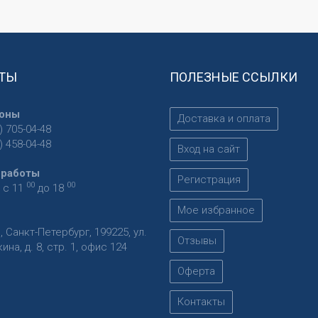
ТЫ
ПОЛЕЗНЫЕ ССЫЛКИ
оны
Доставка и оплата
) 705-04-48
) 458-04-48
Вход на сайт
 работы
Регистрация
00
00
 с 11
до 18
Мое избранное
я
,
Санкт-Петербург
,
199225
,
ул.
Отзывы
на, д. 8, стр. 1, офис 124
Оферта
Контакты