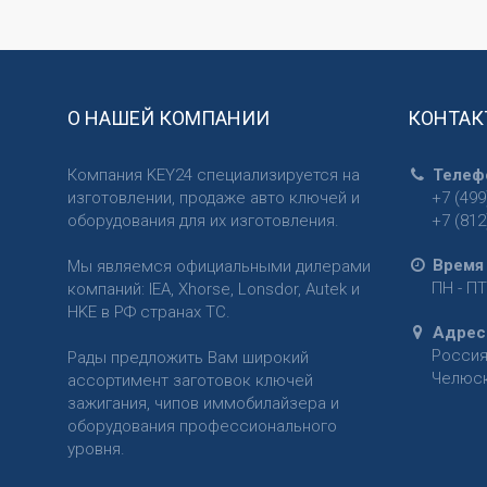
О НАШЕЙ КОМПАНИИ
КОНТАК
Компания KEY24 специализируется на
Телеф
изготовлении, продаже авто ключей и
+7 (499
оборудования для их изготовления.
+7 (812
Время
Мы являемся официальными дилерами
ПН - ПТ
компаний: IEA, Xhorse, Lonsdor, Autek и
HKE в РФ странах ТС.
Адрес
Росси
Рады предложить Вам широкий
Челюски
ассортимент заготовок ключей
зажигания, чипов иммобилайзера и
оборудования профессионального
уровня.