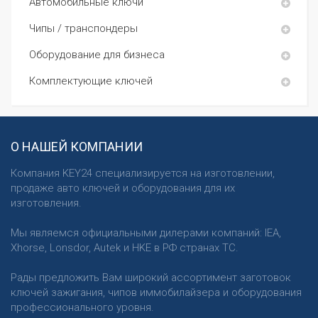
Автомобильные ключи
Чипы / транспондеры
Оборудование для бизнеса
Комплектующие ключей
О НАШЕЙ КОМПАНИИ
Компания KEY24 специализируется на изготовлении,
продаже авто ключей и оборудования для их
изготовления.
Мы являемся официальными дилерами компаний: IEA,
Xhorse, Lonsdor, Autek и HKE в РФ странах ТС.
Рады предложить Вам широкий ассортимент заготовок
ключей зажигания, чипов иммобилайзера и оборудования
профессионального уровня.