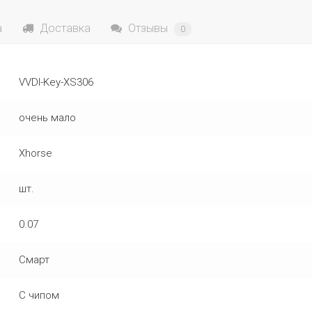
а
Доставка
Отзывы
0
VVDI-Key-XS306
очень мало
Xhorse
шт.
0.07
Смарт
С чипом