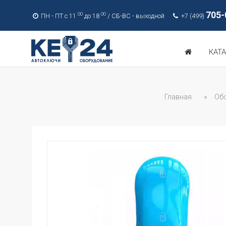
705-
00
00
ПН - ПТ с 11
до 18
/ СБ-ВС - выходной
+7 (499)
КАТ
Главная
»
Об