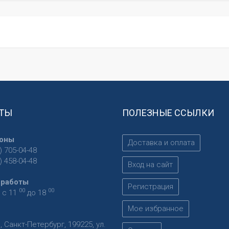
ТЫ
ПОЛЕЗНЫЕ ССЫЛКИ
оны
Доставка и оплата
) 705-04-48
) 458-04-48
Вход на сайт
 работы
Регистрация
00
00
 с 11
до 18
Мое избранное
я
,
Санкт-Петербург
,
199225
,
ул.