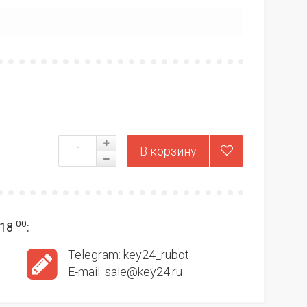
00
18
:
Telegram: key24_rubot
E-mail: sale@key24.ru