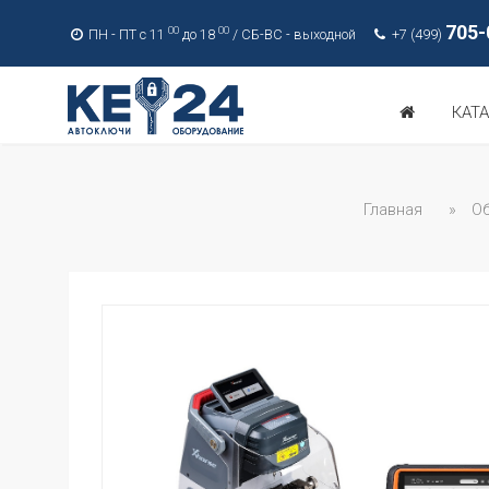
705-
00
00
ПН - ПТ с 11
до 18
/ СБ-ВС - выходной
+7 (499)
КАТ
Главная
»
Об