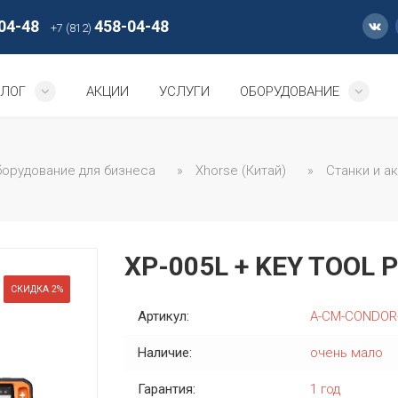
04-48
458-04-48
+7 (812)
АЛОГ
АКЦИИ
УСЛУГИ
ОБОРУДОВАНИЕ
орудование для бизнеса
»
Xhorse (Китай)
»
Станки и а
XP-005L + KEY TOOL 
СКИДКА 2%
Артикул:
A-CM-CONDOR
Наличие:
очень мало
Гарантия:
1 год