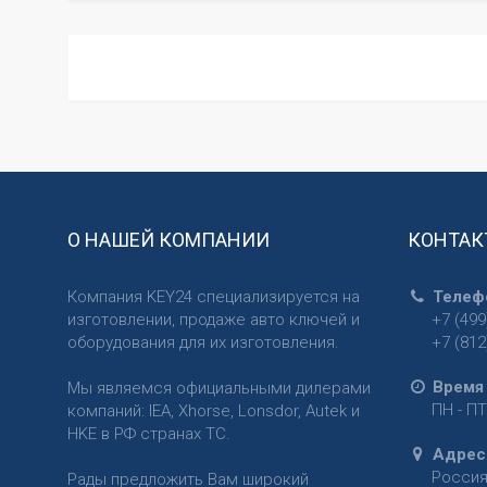
О НАШЕЙ КОМПАНИИ
КОНТАК
Компания KEY24 специализируется на
Телеф
изготовлении, продаже авто ключей и
+7 (499
оборудования для их изготовления.
+7 (812
Время
Мы являемся официальными дилерами
ПН - ПТ
компаний: IEA, Xhorse, Lonsdor, Autek и
HKE в РФ странах ТС.
Адрес
Росси
Рады предложить Вам широкий