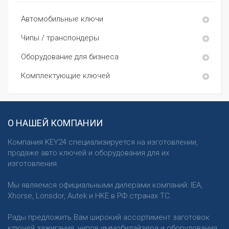
Автомобильные ключи
Чипы / транспондеры
Оборудование для бизнеса
Комплектующие ключей
О НАШЕЙ КОМПАНИИ
Компания KEY24 специализируется на изготовлении,
продаже авто ключей и оборудования для их
изготовления.
Мы являемся официальными дилерами компаний: IEA,
Xhorse, Lonsdor, Autek и HKE в РФ странах ТС.
Рады предложить Вам широкий ассортимент заготовок
ключей зажигания, чипов иммобилайзера и оборудования