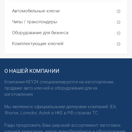
Автомобильные ключи
Чипы / транспондеры
Оборудование для бизнеса
Комплектующие ключей
О НАШЕЙ КОМПАНИИ
Компания KEY24 специализируется на изготовлении,
продаже авто ключей и оборудования для их
изготовления.
Мы являемся официальными дилерами компаний: IEA,
Xhorse, Lonsdor, Autek и HKE в РФ странах ТС.
Рады предложить Вам широкий ассортимент заготовок
ключей зажигания, чипов иммобилайзера и оборудования