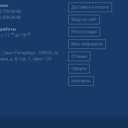
оны
Доставка и оплата
) 705-04-48
) 458-04-48
Вход на сайт
 работы
Регистрация
00
00
 с 11
до 18
Мое избранное
я
,
Санкт-Петербург
,
199225
,
ул.
Отзывы
на, д. 8, стр. 1, офис 124
Оферта
Контакты