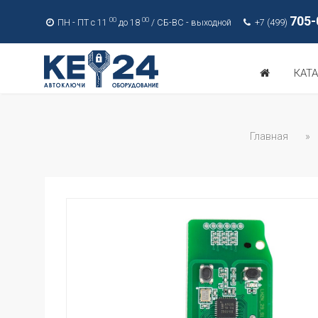
705-
00
00
ПН - ПТ с 11
до 18
/ СБ-ВС - выходной
+7 (499)
КАТ
Главная
»