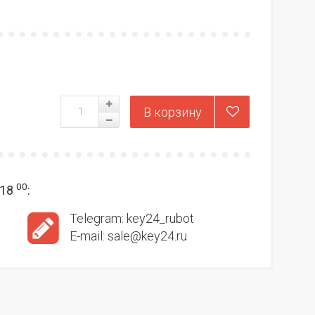
00
18
:
Telegram: key24_rubot
E-mail: sale@key24.ru