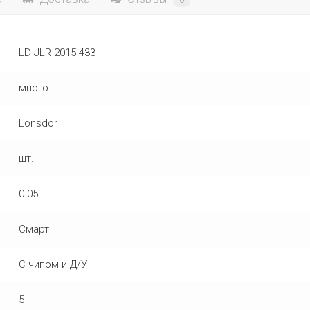
0
LD-JLR-2015-433
много
Lonsdor
шт.
0.05
Смарт
С чипом и Д/У
5