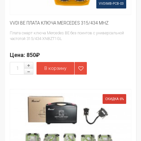
VVDIMB-PCB-03
VVDI BE ПЛАТА КЛЮЧА MERCEDES 315/434 MHZ
Плата смарт ключа Mercedes BE без поинтов с универсальной
частотой 315/434 XNBZT1GL
Цена:
850₽
СКИДКА 6%