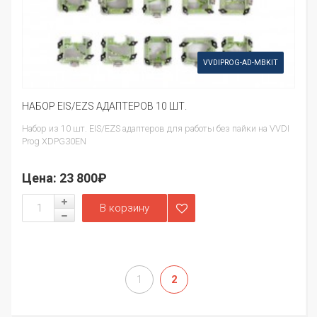
VVDIPROG-AD-MBKIT
НАБОР EIS/EZS АДАПТЕРОВ 10 ШТ.
Набор из 10 шт. EIS/EZS адаптеров для работы без пайки на VVDI
Prog XDPG30EN
Цена:
23 800₽
1
2