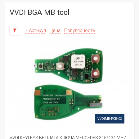
VVDI BGA MB tool
↑ Артикул
·
Цена
·
Популярность
VVDIMB-PCB-02
VVDI KEYLESS BE ПЛАТА КЛЮЧА MERCEDES 315/434 MHZ