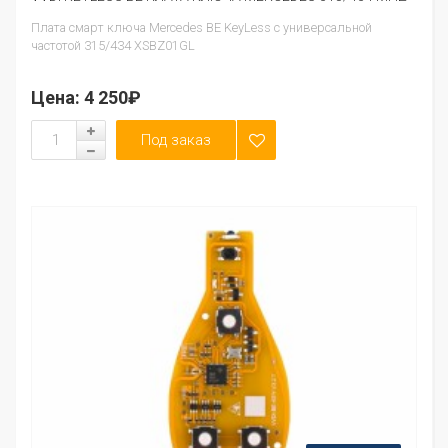
Плата смарт ключа Mercedes BE KeyLess с универсальной
частотой 315/434 XSBZ01GL
Цена:
4 250₽